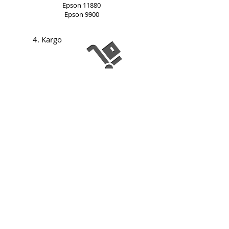
Epson 11880
Epson 9900
4. Kargo
UPS ile Hızlı ve
güzenilir teslimat
Yukarıda gösterilen tüm resimlerin sahiplerine ait
mülkiyetleri vardır.Bu sitenin tüm hakları Lam
Sanat adına saklıdır ©
2003 - 2015
Perpa Ticaret Merkezi B-Blok 2. kat
No:84-86 Şişli İstanbul Turkey 34384