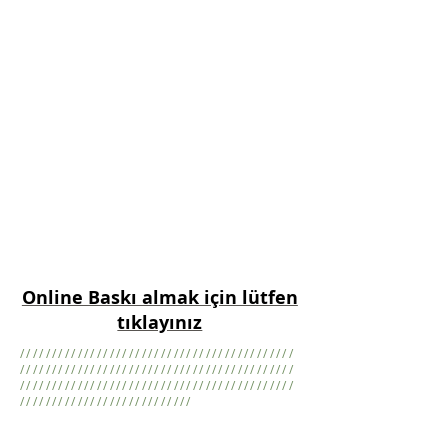
Online Baskı almak için lütfen
tıklayınız
///////////////////////////////////////////
///////////////////////////////////////////
///////////////////////////////////////////
///////////////////////////
SİSTEM NASIL ÇALIŞIYOR