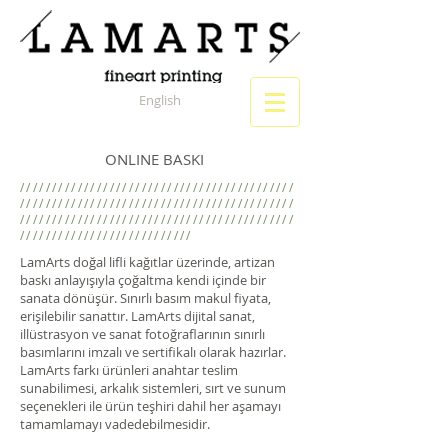
English
ONLINE BASKI
///////////////////////////////////////////
///////////////////////////////////////////
///////////////////////////////////////////
///////////////////////////
LamArts doğal lifli kağıtlar üzerinde, artizan
baskı anlayışıyla çoğaltma kendi içinde bir
sanata dönüşür. Sınırlı basım makul fiyata,
erişilebilir sanattır. LamArts dijital sanat,
illüstrasyon ve sanat fotoğraflarının sınırlı
basımlarını imzalı ve sertifikalı olarak hazırlar.
LamArts farkı ürünleri anahtar teslim
sunabilimesi, arkalık sistemleri, sırt ve sunum
seçenekleri ile ürün teşhiri dahil her aşamayı
tamamlamayı vadedebilmesidir.